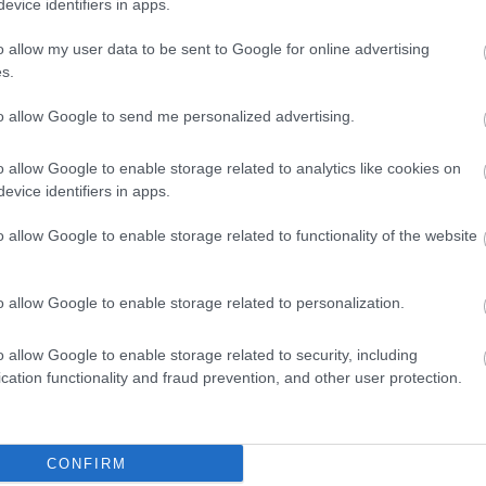
evice identifiers in apps.
o allow my user data to be sent to Google for online advertising
s.
to allow Google to send me personalized advertising.
o allow Google to enable storage related to analytics like cookies on
evice identifiers in apps.
Y SENSORBOX RS
LV Cable NA2XY 0.6/1KV
o allow Google to enable storage related to functionality of the website
(1x95mm²)
/2023
07/04/2023
CABLEL
o allow Google to enable storage related to personalization.
5
(NA2XY 0.6/1KV) Al
70869336
(1x95mm²)
o allow Google to enable storage related to security, including
cation functionality and fraud prevention, and other user protection.
00.00€
1.90€
Bookmark
Bookmark
CONFIRM