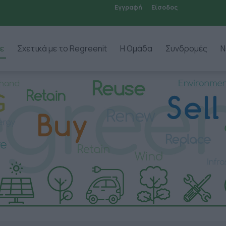
Εγγραφή
Είσοδος
ε
Σχετικά με το Regreenit
Η Ομάδα
Συνδρομές
Ν