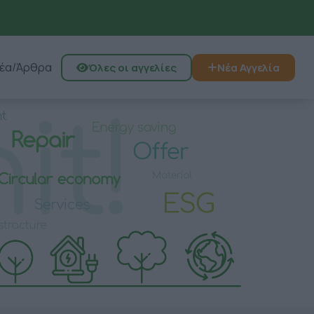
έα/Άρθρα
Όλες οι αγγελίες
Νέα Αγγελία