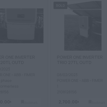
R ONE INVERTER
POWER ONE INVERTER
 20TL OUTD
TRIO 27TL OUTD
/2023
 ONE - ABB - FIMER
08/02/2023
 phase
POWER ONE - ABB - FIMER
formerless
1
28156
2108128156
00.00€
2,700.00€
Bookmark
Bookmark