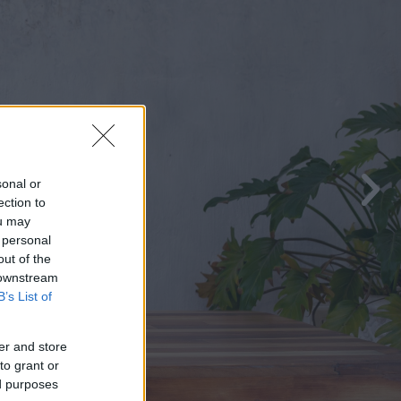
sonal or
ection to
ou may
 personal
out of the
 downstream
B’s List of
er and store
to grant or
ed purposes