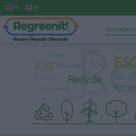
EN
ΕΛ
Καλωσήρθατ