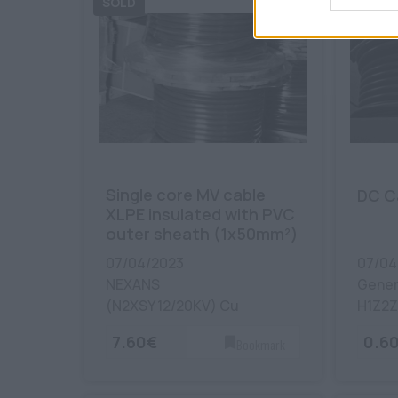
Single core MV cable
DC C
XLPE insulated with PVC
outer sheath (1x50mm²)
07/04/2023
07/04
NEXANS
Genera
(N2XSY 12/20KV) Cu
H1Z2Z
7.60€
0.6
Bookmark