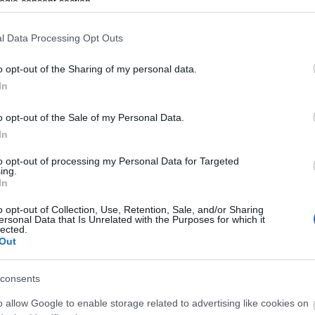
ogle consent section.
l Data Processing Opt Outs
o opt-out of the Sharing of my personal data.
In
ή
ίτε τις αγγελίες
Πώληση
Αγορά
o opt-out of the Sale of my Personal Data.
In
!
to opt-out of processing my Personal Data for Targeted
it
ing.
εδώ για να πουλήστε τον
ρευνήστε όλες τις αγγελίες από
ρήκατε κάποιο προϊόν ή υπηρεσία
In
σμό σας ή τις υπηρεσίες
που σας ενδιαφέρει;
τους χρήστες,
o opt-out of Collection, Use, Retention, Sale, and/or Sharing
για νέα/χρησιμοποιημένα/
Επικοινωνήστε με τον πωλητή
σας;
ersonal Data that Is Unrelated with the Purposes for which it
Τελευταίες Αγγελίες
ωρεάν
lected.
ε «Δημιουργία Αγγελίας»
αινισμένα προϊόντα ή συναφείς
ευθείας για να διαπραγματευτείτε
Out
 σας
και
υπηρεσίες
την τιμή
λεπτα
Ταξινόμηση Κατά:
Ημερομηνία Δημοσίευσ
στε τον εξοπλισμό ή την
και τον τρόπο παραλαβής.
consents
υπηρεσία σας!
o allow Google to enable storage related to advertising like cookies on