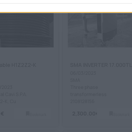
able H1Z2Z2-K
SMA INVERTER 17.000T
06/03/2023
SMA
/2023
Three phase
l Cavi S.P.A.
transformerless
2-K, Cu
2108128156
0€
2,300.00€
Bookmark
Bookmark