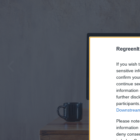
RegreenIt
If you wish 
sensitive in
confirm you
continue se
information 
further disc
participants
Downstream 
Please note
information 
deny consent